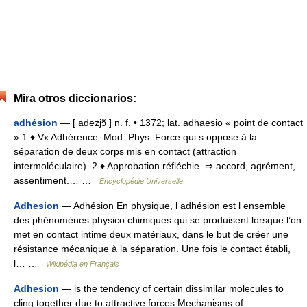
Mira otros diccionarios:
adhésion
— [ adezjɔ̃ ] n. f. • 1372; lat. adhaesio « point de contact
» 1 ♦ Vx Adhérence. Mod. Phys. Force qui s oppose à la
séparation de deux corps mis en contact (attraction
intermoléculaire). 2 ♦ Approbation réfléchie. ⇒ accord, agrément,
assentiment.… …
Encyclopédie Universelle
Adhesion
— Adhésion En physique, l adhésion est l ensemble
des phénomènes physico chimiques qui se produisent lorsque l’on
met en contact intime deux matériaux, dans le but de créer une
résistance mécanique à la séparation. Une fois le contact établi,
l… …
Wikipédia en Français
Adhesion
— is the tendency of certain dissimilar molecules to
cling together due to attractive forces.Mechanisms of