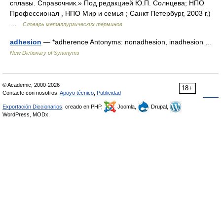
сплавы. Справочник.» Под редакцией Ю.П. Солнцева; НПО
Профессионал , НПО Мир и семья ; Санкт Петербург, 2003 г.)
…
Словарь металлургических терминов
adhesion
— *adherence Antonyms: nonadhesion, inadhesion …
New Dictionary of Synonyms
© Academic, 2000-2026
18+
Contacte con nosotros:
Apoyo técnico
,
Publicidad
Exportación Diccionarios
, creado en PHP,
Joomla,
Drupal,
WordPress, MODx.