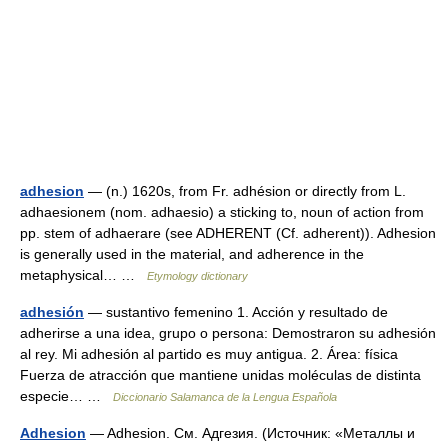
adhesion
— (n.) 1620s, from Fr. adhésion or directly from L.
adhaesionem (nom. adhaesio) a sticking to, noun of action from
pp. stem of adhaerare (see ADHERENT (Cf. adherent)). Adhesion
is generally used in the material, and adherence in the
metaphysical… …
Etymology dictionary
adhesión
— sustantivo femenino 1. Acción y resultado de
adherirse a una idea, grupo o persona: Demostraron su adhesión
al rey. Mi adhesión al partido es muy antigua. 2. Área: física
Fuerza de atracción que mantiene unidas moléculas de distinta
especie… …
Diccionario Salamanca de la Lengua Española
Adhesion
— Adhesion. См. Адгезия. (Источник: «Металлы и