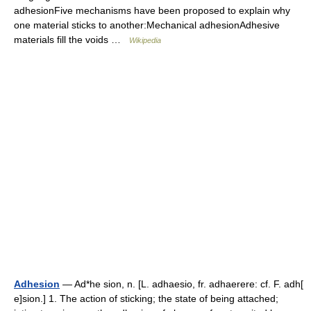
adhesionFive mechanisms have been proposed to explain why
one material sticks to another:Mechanical adhesionAdhesive
materials fill the voids …
Wikipedia
Adhesion
— Ad*he sion, n. [L. adhaesio, fr. adhaerere: cf. F. adh[
e]sion.] 1. The action of sticking; the state of being attached;