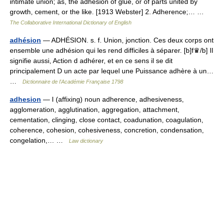
intimate union; as, the adhesion of glue, or of parts united by
growth, cement, or the like. [1913 Webster] 2. Adherence;… …
The Collaborative International Dictionary of English
adhésion
— ADHÉSION. s. f. Union, jonction. Ces deux corps ont
ensemble une adhésion qui les rend difficiles à séparer. [b]f♛/b] Il
signifie aussi, Action d adhérer, et en ce sens il se dit
principalement D un acte par lequel une Puissance adhère à un…
…
Dictionnaire de l'Académie Française 1798
adhesion
— I (affixing) noun adherence, adhesiveness,
agglomeration, agglutination, aggregation, attachment,
cementation, clinging, close contact, coadunation, coagulation,
coherence, cohesion, cohesiveness, concretion, condensation,
congelation,… …
Law dictionary