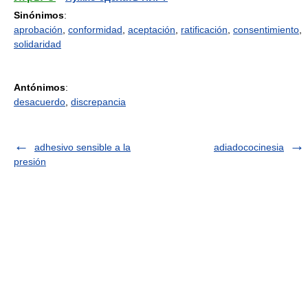
Sinónimos
:
aprobación
,
conformidad
,
aceptación
,
ratificación
,
consentimiento
,
solidaridad
Antónimos
:
desacuerdo
,
discrepancia
adhesivo sensible a la
adiadococinesia
presión